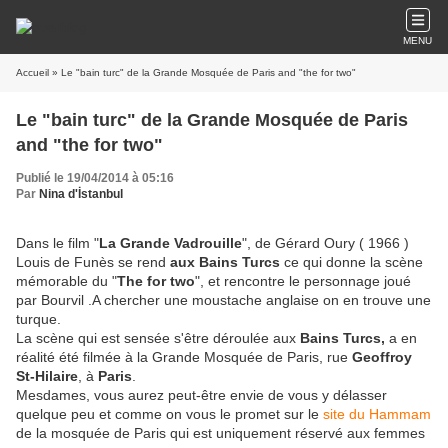
MENU
Accueil
» Le "bain turc" de la Grande Mosquée de Paris and "the for two"
Le "bain turc" de la Grande Mosquée de Paris
and "the for two"
Publié le 19/04/2014 à 05:16
Par
Nina d'İstanbul
Dans le film "
La Grande Vadrouille
", de Gérard Oury ( 1966 )
Louis de Funès se rend
aux Bains Turcs
ce qui donne la scène
mémorable du "
The for two
", et rencontre le personnage joué
par Bourvil .A chercher une moustache anglaise on en trouve une
turque.
La scène qui est sensée s'être déroulée aux
Bains Turcs,
a en
réalité été filmée à la Grande Mosquée de Paris, rue
Geoffroy
St-Hilaire
, à
Paris
.
Mesdames, vous aurez peut-être envie de vous y délasser
quelque peu et comme on vous le promet sur le
site du Hammam
de la mosquée de Paris qui est uniquement réservé aux femmes