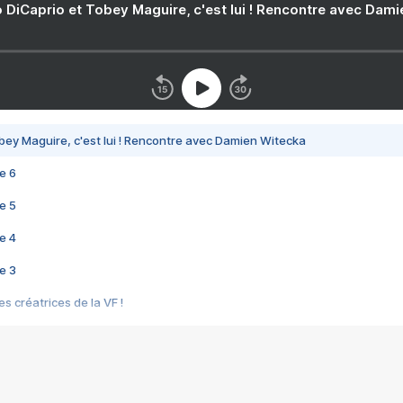
 DiCaprio et Tobey Maguire, c'est lui ! Rencontre avec Dam
bey Maguire, c'est lui ! Rencontre avec Damien Witecka
e 6
e 5
e 4
e 3
s créatrices de la VF !
e 2
e 1
e Mektoub My Love arrive enfin ! Rencontre avec Shaïn Boumedine et Sal