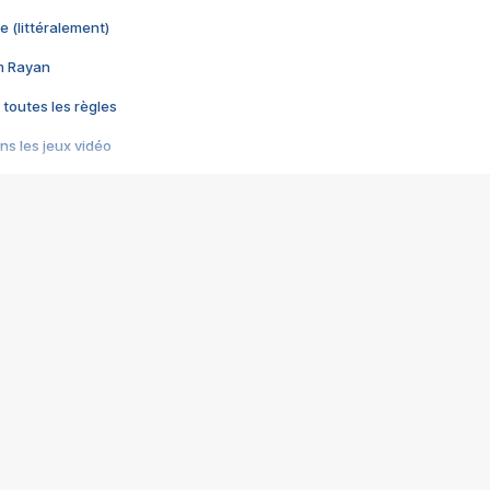
e (littéralement)
im Rayan
 toutes les règles
s les jeux vidéo
us choquant de Rockstar ? - Le scandale BULLY
e plus moche de Steam
du RÊVE tourne au CAUCHEMAR
pendant 8 heures
it… à tort
umiliés par un jeu vidéo
ire - Final Fantasy 8
ti un empire - Age of Empires