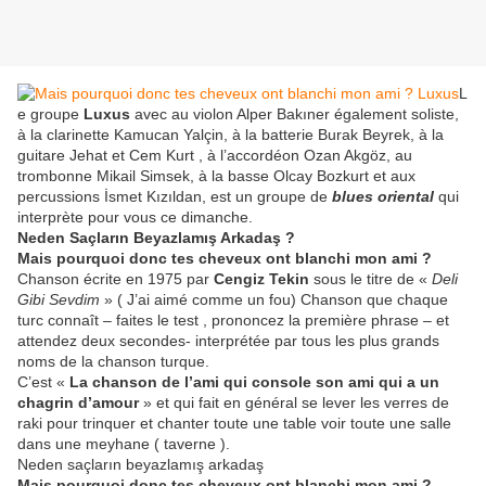
L
e groupe
Luxus
avec au violon Alper Bakıner également soliste,
à la clarinette Kamucan Yalçin, à la batterie Burak Beyrek, à la
guitare Jehat et Cem Kurt , à l’accordéon Ozan Akgöz, au
trombonne Mikail Simsek, à la basse Olcay Bozkurt et aux
percussions İsmet Kızıldan, est un groupe de
blues oriental
qui
interprète pour vous ce dimanche.
Neden Saçların Beyazlamış Arkadaş ?
Mais pourquoi donc tes cheveux ont blanchi mon ami ?
Chanson écrite en 1975 par
Cengiz Tekin
sous le titre de «
Deli
Gibi Sevdim
» ( J’ai aimé comme un fou) Chanson que chaque
turc connaît – faites le test , prononcez la première phrase – et
attendez deux secondes- interprétée par tous les plus grands
noms de la chanson turque.
C’est «
La chanson de l’ami qui console son ami qui a un
chagrin d’amour
» et qui fait en général se lever les verres de
raki pour trinquer et chanter toute une table voir toute une salle
dans une meyhane ( taverne ).
Neden saçların beyazlamış arkadaş
Mais pourquoi donc tes cheveux ont blanchi mon ami ?