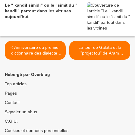
Le " kandil simidi" ou le "simit du "
kandil" partout dans les vitrines
aujourd'hui.
< Anniversaire du premier
La tour de Galata et le
dictionnaire des dialectes
"projet fou" de Aram
turcs,le Divan-ı Lügat-it
Tahtaciyan . >
Türk
Hébergé par Overblog
Top articles
Pages
Contact
Signaler un abus
C.G.U.
Cookies et données personnelles