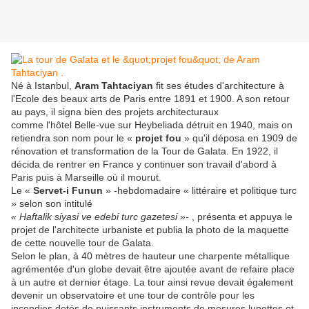
Né à Istanbul,
Aram Tahtaciyan
fit ses études d'architecture à
l'Ecole des beaux arts de Paris entre 1891 et 1900. A son retour
au pays, il signa bien des projets architecturaux
comme l'hôtel Belle-vue sur Heybeliada détruit en 1940, mais on
retiendra son nom pour le «
projet fou
» qu'il déposa en 1909 de
rénovation et transformation de la Tour de Galata. En 1922, il
décida de rentrer en France y continuer son travail d'abord à
Paris puis à Marseille où il mourut.
Le «
Servet-i Funun
» -hebdomadaire « littéraire et politique turc
» selon son intitulé
« Haftalik siyasi ve edebi turc gazetesi »-
, présenta et appuya le
projet de l'architecte urbaniste et publia la photo de la maquette
de cette nouvelle tour de Galata.
Selon le plan, à 40 mètres de hauteur une charpente métallique
agrémentée d'un globe devait être ajoutée avant de refaire place
à un autre et dernier étage. La tour ainsi revue devait également
devenir un observatoire et une tour de contrôle pour les
incendies dotés de puissants instruments de mesures,lunettes et