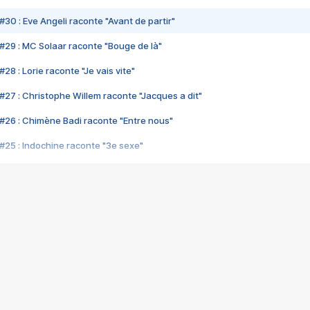
#30 : Eve Angeli raconte "Avant de partir"
#29 : MC Solaar raconte "Bouge de là"
28 : Lorie raconte "Je vais vite"
#27 : Christophe Willem raconte "Jacques a dit"
#26 : Chimène Badi raconte "Entre nous"
#25 : Indochine raconte "3e sexe"
#24 : Zaho raconte "C'est chelou"
#23 : Patrick Bruel raconte "Au café des délices"
#22 : Kyo raconte "Le chemin"
#21 : Nolwenn Leroy raconte "Cassé"
#20 : Patrick Hernandez raconte "Born to be alive"
#19 : Lorie raconte "Près de moi"